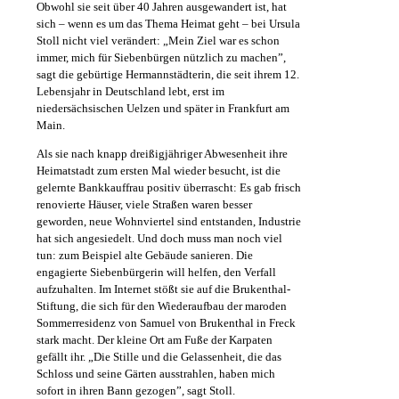
Obwohl sie seit über 40 Jahren ausgewandert ist, hat
sich – wenn es um das Thema Heimat geht – bei Ursula
Stoll nicht viel verändert: „Mein Ziel war es schon
immer, mich für Siebenbürgen nützlich zu machen”,
sagt die gebürtige Hermannstädterin, die seit ihrem 12.
Lebensjahr in Deutschland lebt, erst im
niedersächsischen Uelzen und später in Frankfurt am
Main.
Als sie nach knapp dreißigjähriger Abwesenheit ihre
Heimatstadt zum ersten Mal wieder besucht, ist die
gelernte Bankkauffrau positiv überrascht: Es gab frisch
renovierte Häuser, viele Straßen waren besser
geworden, neue Wohnviertel sind entstanden, Industrie
hat sich angesiedelt. Und doch muss man noch viel
tun: zum Beispiel alte Gebäude sanieren. Die
engagierte Siebenbürgerin will helfen, den Verfall
aufzuhalten. Im Internet stößt sie auf die Brukenthal-
Stiftung, die sich für den Wiederaufbau der maroden
Sommerresidenz von Samuel von Brukenthal in Freck
stark macht. Der kleine Ort am Fuße der Karpaten
gefällt ihr. „Die Stille und die Gelassenheit, die das
Schloss und seine Gärten ausstrahlen, haben mich
sofort in ihren Bann gezogen”, sagt Stoll.