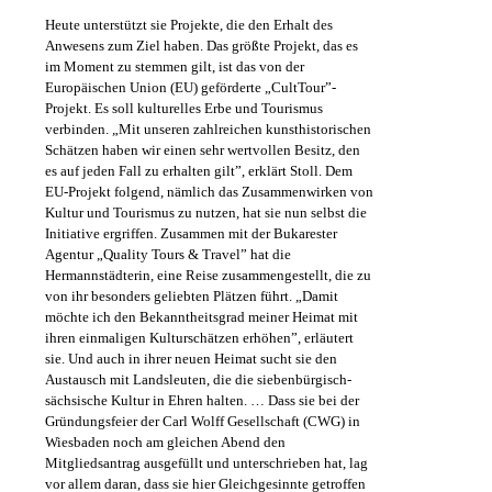
Heute unterstützt sie Projekte, die den Erhalt des
Anwesens zum Ziel haben. Das größte Projekt, das es
im Moment zu stemmen gilt, ist das von der
Europäischen Union (EU) geförderte „CultTour”-
Projekt. Es soll kulturelles Erbe und Tourismus
verbinden. „Mit unseren zahlreichen kunsthistorischen
Schätzen haben wir einen sehr wertvollen Besitz, den
es auf jeden Fall zu erhalten gilt”, erklärt Stoll. Dem
EU-Projekt folgend, nämlich das Zusammenwirken von
Kultur und Tourismus zu nutzen, hat sie nun selbst die
Initiative ergriffen. Zusammen mit der Bukarester
Agentur „Quality Tours & Travel” hat die
Hermannstädterin, eine Reise zusammengestellt, die zu
von ihr besonders geliebten Plätzen führt. „Damit
möchte ich den Bekanntheitsgrad meiner Heimat mit
ihren einmaligen Kulturschätzen erhöhen”, erläutert
sie. Und auch in ihrer neuen Heimat sucht sie den
Austausch mit Landsleuten, die die siebenbürgisch-
sächsische Kultur in Ehren halten. … Dass sie bei der
Gründungsfeier der Carl Wolff Gesellschaft (CWG) in
Wiesbaden noch am gleichen Abend den
Mitgliedsantrag ausgefüllt und unterschrieben hat, lag
vor allem daran, dass sie hier Gleichgesinnte getroffen